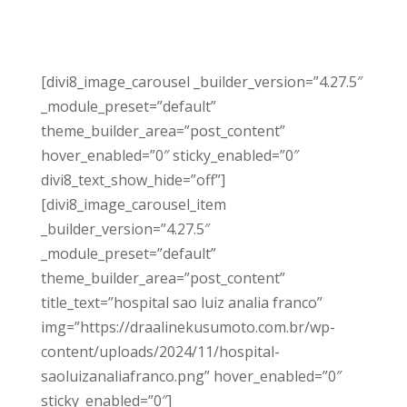
[divi8_image_carousel _builder_version=”4.27.5″
_module_preset=”default”
theme_builder_area=”post_content”
hover_enabled=”0″ sticky_enabled=”0″
divi8_text_show_hide=”off”]
[divi8_image_carousel_item
_builder_version=”4.27.5″
_module_preset=”default”
theme_builder_area=”post_content”
title_text=”hospital sao luiz analia franco”
img=”https://draalinekusumoto.com.br/wp-
content/uploads/2024/11/hospital-
saoluizanaliafranco.png” hover_enabled=”0″
sticky_enabled=”0″]