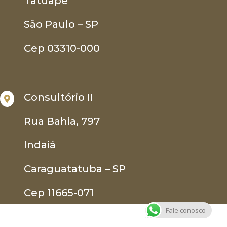
Tatuapé
São Paulo – SP
Cep 03310-000
Consultório II

Rua Bahia, 797
Indaiá
Caraguatatuba – SP
Cep 11665-071
Fale conosco