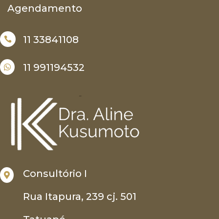
Agendamento
11 33841108

11 991194532

Consultório I

Rua Itapura, 239 cj. 501