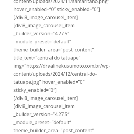
content/uploads/2024/11/samaritano.png”
hover_enabled=”0″ sticky_enabled=”0″]
[/divi8_image_carousel_item]
[divi8_image_carousel_item
_builder_version=”4.27.5″
_module_preset=”default”
theme_builder_area=”post_content”
title_text=”central do tatuape”
img=”https://draalinekusumoto.com.br/wp-
content/uploads/2024/12/central-do-
tatuape.jpg” hover_enabled=”0″
sticky_enabled=”0″]
[/divi8_image_carousel_item]
[divi8_image_carousel_item
_builder_version=”4.27.5″
_module_preset=”default”
theme_builder_area=”post_content”