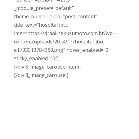
_module_preset=”default”
theme_builder_area=”post_content”
title_text=”hospital ibcc”
img=”https://draalinekusumoto.com.br/wp-
content/uploads/2024/11/hospital-ibcc-
e1733313784368.png” hover_enabled=”0″
sticky_enabled=”0″]
[/divi8_image_carousel_item]
[/divi8_image_carousel]