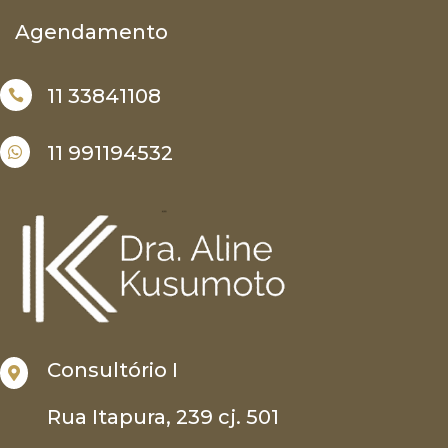
Agendamento
11 33841108

11 991194532

Consultório I

Rua Itapura, 239 cj. 501