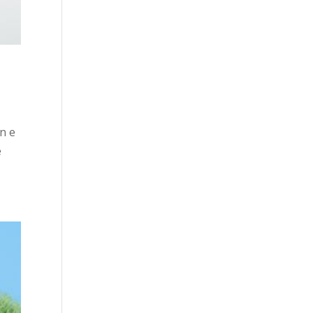
on e
e