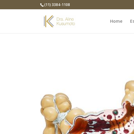
(11) 3384-1108
Home
E