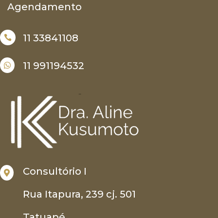
Agendamento
11 33841108

11 991194532

Consultório I

Rua Itapura, 239 cj. 501
Tatuapé